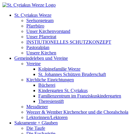
Zum
Inhalt
St. Cyriakus Weeze
springen
Seelsorgeteam
Pfarrbüro
Unser Kirchenvorstand
Unser Pfarreirat
INSTIUTIONELLES SCHUTZKONZEPT
Pastoralplan
Unsere Kirchen
Gemeindeleben und Vereine
Vereine
Kolpingfamilie Weeze
St. Johannes Schützen Bruderschaft
Kirchliche Einrichtungen
Bücherei
Kindergarten St. Cyriakus
Familienzentrum im Franziskuskindergarten
Theresienstift
Messdiener
Weezer & Wember Kirchenchor und die Choralschola
Lektorinnen/Lektoren
Sakramente + Glauben
Die Taufe
Die Eucharistie