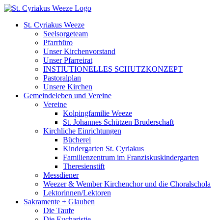
Zum
Inhalt
St. Cyriakus Weeze
springen
Seelsorgeteam
Pfarrbüro
Unser Kirchenvorstand
Unser Pfarreirat
INSTIUTIONELLES SCHUTZKONZEPT
Pastoralplan
Unsere Kirchen
Gemeindeleben und Vereine
Vereine
Kolpingfamilie Weeze
St. Johannes Schützen Bruderschaft
Kirchliche Einrichtungen
Bücherei
Kindergarten St. Cyriakus
Familienzentrum im Franziskuskindergarten
Theresienstift
Messdiener
Weezer & Wember Kirchenchor und die Choralschola
Lektorinnen/Lektoren
Sakramente + Glauben
Die Taufe
Die Eucharistie