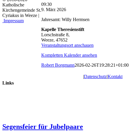
Theresienstift:
09:30
Katholische
Eucharistiefeier
9. März 2026
Kirchengemeinde St.
Cyriakus in Weeze |
Jahresamt: Willy Hermsen
Impressum
Kapelle Theresienstift
Lorschstraße 8,
Weeze
,
47652
Veranstaltungsort anschauen
Kompletten Kalender ansehen
Robert Borgmann
2026-02-26T19:28:21+01:00
|
Datenschutz
|
Kontakt
Links
Segensfeier für Jubelpaare