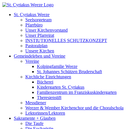
Zum
Inhalt
St. Cyriakus Weeze
springen
Seelsorgeteam
Pfarrbüro
Unser Kirchenvorstand
Unser Pfarreirat
INSTIUTIONELLES SCHUTZKONZEPT
Pastoralplan
Unsere Kirchen
Gemeindeleben und Vereine
Vereine
Kolpingfamilie Weeze
St. Johannes Schützen Bruderschaft
Kirchliche Einrichtungen
Bücherei
Kindergarten St. Cyriakus
Familienzentrum im Franziskuskindergarten
Theresienstift
Messdiener
Weezer & Wember Kirchenchor und die Choralschola
Lektorinnen/Lektoren
Sakramente + Glauben
Die Taufe
Die Eucharistie