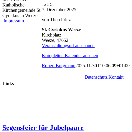
St.
12:15
Katholische
Cyriakus:
7. Dezember 2025
Kirchengemeinde St.
Tauffeier
Cyriakus in Weeze |
von Theo Prinz
Impressum
St. Cyriakus Weeze
Kirchplatz
Weeze
,
47652
Veranstaltungsort anschauen
Kompletten Kalender ansehen
Robert Borgmann
2025-11-30T10:06:09+01:00
|
Datenschutz
|
Kontakt
Links
Segensfeier für Jubelpaare