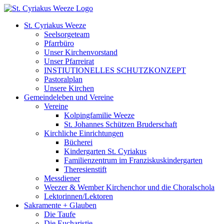
Zum
Inhalt
St. Cyriakus Weeze
springen
Seelsorgeteam
Pfarrbüro
Unser Kirchenvorstand
Unser Pfarreirat
INSTIUTIONELLES SCHUTZKONZEPT
Pastoralplan
Unsere Kirchen
Gemeindeleben und Vereine
Vereine
Kolpingfamilie Weeze
St. Johannes Schützen Bruderschaft
Kirchliche Einrichtungen
Bücherei
Kindergarten St. Cyriakus
Familienzentrum im Franziskuskindergarten
Theresienstift
Messdiener
Weezer & Wember Kirchenchor und die Choralschola
Lektorinnen/Lektoren
Sakramente + Glauben
Die Taufe
Die Eucharistie