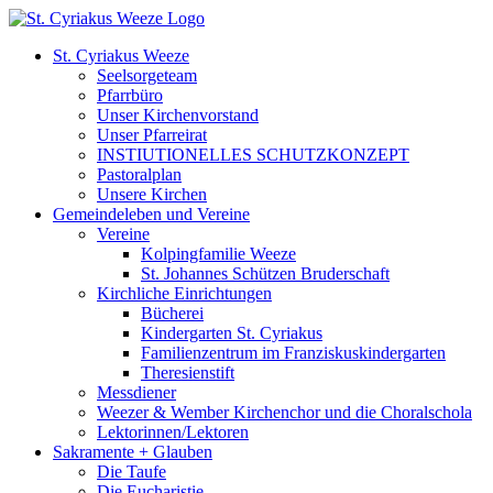
Zum
Inhalt
St. Cyriakus Weeze
springen
Seelsorgeteam
Pfarrbüro
Unser Kirchenvorstand
Unser Pfarreirat
INSTIUTIONELLES SCHUTZKONZEPT
Pastoralplan
Unsere Kirchen
Gemeindeleben und Vereine
Vereine
Kolpingfamilie Weeze
St. Johannes Schützen Bruderschaft
Kirchliche Einrichtungen
Bücherei
Kindergarten St. Cyriakus
Familienzentrum im Franziskuskindergarten
Theresienstift
Messdiener
Weezer & Wember Kirchenchor und die Choralschola
Lektorinnen/Lektoren
Sakramente + Glauben
Die Taufe
Die Eucharistie