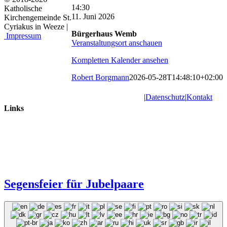
Hl.
14:30
Katholische
Kreuz:
11. Juni 2026
Kirchengemeinde St.
Ü
Cyriakus in Weeze |
Bürgerhaus Wemb
60
Impressum
Veranstaltungsort anschauen
Messe
mit
Kompletten Kalender ansehen
Krankensegnung
Robert Borgmann
2026-05-28T14:48:10+02:00
|
Datenschutz
|
Kontakt
Links
Segensfeier für Jubelpaare