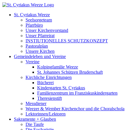
Zum
Inhalt
St. Cyriakus Weeze
springen
Seelsorgeteam
Pfarrbüro
Unser Kirchenvorstand
Unser Pfarreirat
INSTIUTIONELLES SCHUTZKONZEPT
Pastoralplan
Unsere Kirchen
Gemeindeleben und Vereine
Vereine
Kolpingfamilie Weeze
St. Johannes Schützen Bruderschaft
Kirchliche Einrichtungen
Bücherei
Kindergarten St. Cyriakus
Familienzentrum im Franziskuskindergarten
Theresienstift
Messdiener
Weezer & Wember Kirchenchor und die Choralschola
Lektorinnen/Lektoren
Sakramente + Glauben
Die Taufe
Die Eucharistie