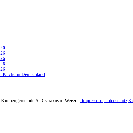
026
026
026
026
026
n Kirche in Deutschland
 Kirchengemeinde St. Cyriakus in Weeze |
Impressum
|
Datenschutz
|
Ko