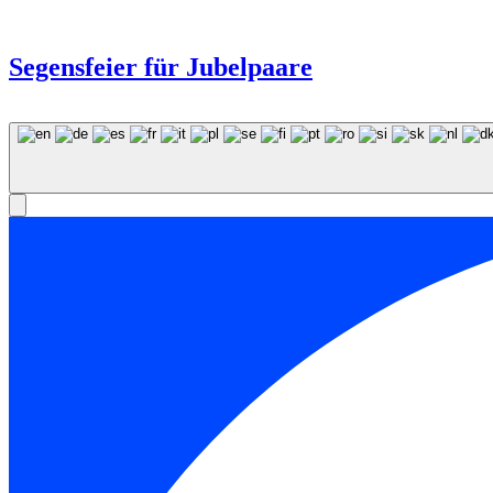
Segensfeier für Jubelpaare