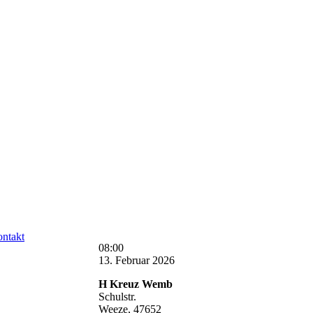
ntakt
Hl.
08:00
Kreuz:
13. Februar 2026
Eucharistiefeier
H Kreuz Wemb
Schulstr.
Weeze
,
47652