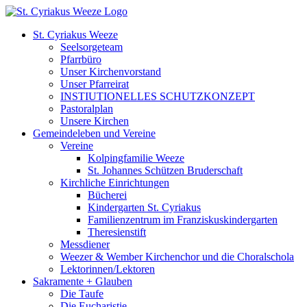
Zum
Inhalt
St. Cyriakus Weeze
springen
Seelsorgeteam
Pfarrbüro
Unser Kirchenvorstand
Unser Pfarreirat
INSTIUTIONELLES SCHUTZKONZEPT
Pastoralplan
Unsere Kirchen
Gemeindeleben und Vereine
Vereine
Kolpingfamilie Weeze
St. Johannes Schützen Bruderschaft
Kirchliche Einrichtungen
Bücherei
Kindergarten St. Cyriakus
Familienzentrum im Franziskuskindergarten
Theresienstift
Messdiener
Weezer & Wember Kirchenchor und die Choralschola
Lektorinnen/Lektoren
Sakramente + Glauben
Die Taufe
Die Eucharistie