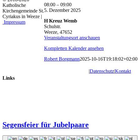
Hl.
08:00
–
09:00
Katholische
Kreuz:
5. Dezember 2025
Kirchengemeinde St.
Eucharistiefeier
Cyriakus in Weeze |
H Kreuz Wemb
Impressum
Schulstr.
Weeze
,
47652
Veranstaltungsort anschauen
Kompletten Kalender ansehen
Robert Borgmann
2025-10-16T19:18:02+02:00
|
Datenschutz
|
Kontakt
Links
Segensfeier für Jubelpaare