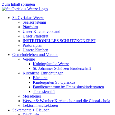
Zum Inhalt springen
St. Cyriakus Weeze
Seelsorgeteam
Pfarrbüro
Unser Kirchenvorstand
Unser Pfarreirat
INSTIUTIONELLES SCHUTZKONZEPT
Pastoralplan
Unsere Kirchen
Gemeindeleben und Vereine
Vereine
Kolpingfamilie Weeze
St. Johannes Schützen Bruderschaft
Kirchliche Einrichtungen
Bücherei
Kindergarten St. Cyriakus
Familienzentrum im Franziskuskindergarten
Theresienstift
Messdiener
Weezer & Wember Kirchenchor und die Choralschola
Lektorinnen/Lektoren
Sakramente + Glauben
Die Taufe