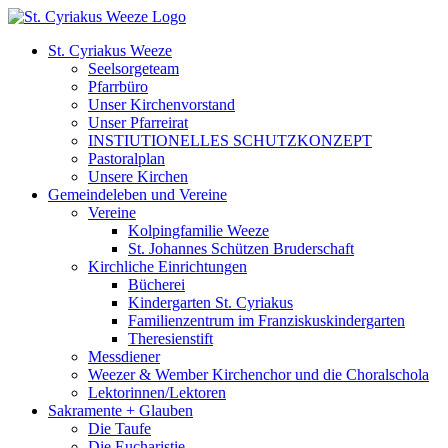
Zum
Inhalt
St. Cyriakus Weeze
springen
Seelsorgeteam
Pfarrbüro
Unser Kirchenvorstand
Unser Pfarreirat
INSTIUTIONELLES SCHUTZKONZEPT
Pastoralplan
Unsere Kirchen
Gemeindeleben und Vereine
Vereine
Kolpingfamilie Weeze
St. Johannes Schützen Bruderschaft
Kirchliche Einrichtungen
Bücherei
Kindergarten St. Cyriakus
Familienzentrum im Franziskuskindergarten
Theresienstift
Messdiener
Weezer & Wember Kirchenchor und die Choralschola
Lektorinnen/Lektoren
Sakramente + Glauben
Die Taufe
Die Eucharistie