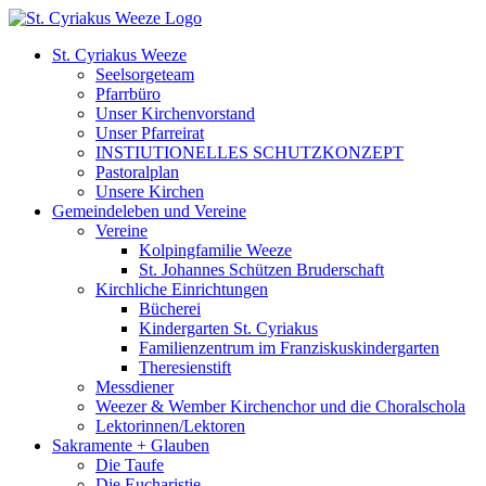
Zum
Inhalt
St. Cyriakus Weeze
springen
Seelsorgeteam
Pfarrbüro
Unser Kirchenvorstand
Unser Pfarreirat
INSTIUTIONELLES SCHUTZKONZEPT
Pastoralplan
Unsere Kirchen
Gemeindeleben und Vereine
Vereine
Kolpingfamilie Weeze
St. Johannes Schützen Bruderschaft
Kirchliche Einrichtungen
Bücherei
Kindergarten St. Cyriakus
Familienzentrum im Franziskuskindergarten
Theresienstift
Messdiener
Weezer & Wember Kirchenchor und die Choralschola
Lektorinnen/Lektoren
Sakramente + Glauben
Die Taufe
Die Eucharistie