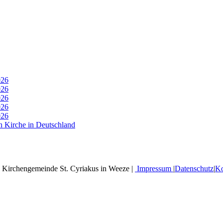
026
026
026
026
026
n Kirche in Deutschland
 Kirchengemeinde St. Cyriakus in Weeze |
Impressum
|
Datenschutz
|
Ko