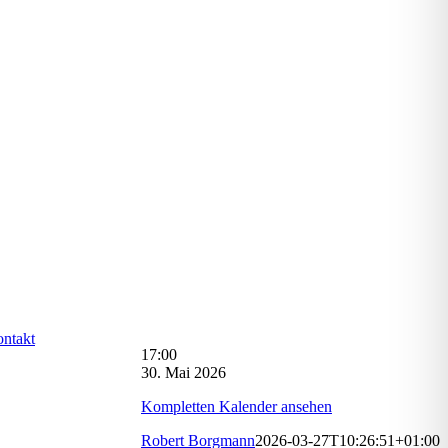
ntakt
St.
17:00
Cyriakus:
30. Mai 2026
Vorabendmesse
Kompletten Kalender ansehen
Robert Borgmann
2026-03-27T10:26:51+01:00