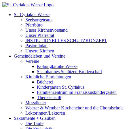
Zum
Inhalt
St. Cyriakus Weeze
springen
Seelsorgeteam
Pfarrbüro
Unser Kirchenvorstand
Unser Pfarreirat
INSTIUTIONELLES SCHUTZKONZEPT
Pastoralplan
Unsere Kirchen
Gemeindeleben und Vereine
Vereine
Kolpingfamilie Weeze
St. Johannes Schützen Bruderschaft
Kirchliche Einrichtungen
Bücherei
Kindergarten St. Cyriakus
Familienzentrum im Franziskuskindergarten
Theresienstift
Messdiener
Weezer & Wember Kirchenchor und die Choralschola
Lektorinnen/Lektoren
Sakramente + Glauben
Die Taufe
Die Eucharistie