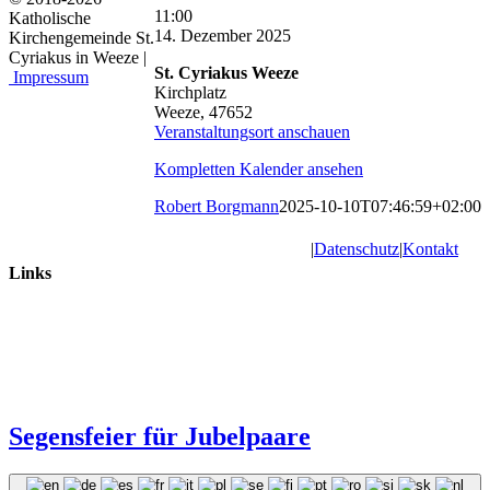
St.
11:00
Katholische
Cyriakus:
14. Dezember 2025
Kirchengemeinde St.
Hochamt
Cyriakus in Weeze |
St. Cyriakus Weeze
Impressum
Kirchplatz
Weeze
,
47652
Veranstaltungsort anschauen
Kompletten Kalender ansehen
Robert Borgmann
2025-10-10T07:46:59+02:00
|
Datenschutz
|
Kontakt
Links
Segensfeier für Jubelpaare