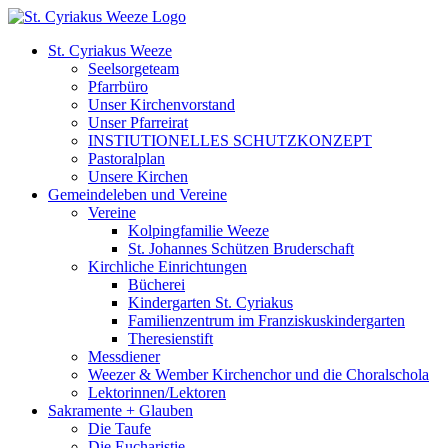
Zum
Inhalt
St. Cyriakus Weeze
springen
Seelsorgeteam
Pfarrbüro
Unser Kirchenvorstand
Unser Pfarreirat
INSTIUTIONELLES SCHUTZKONZEPT
Pastoralplan
Unsere Kirchen
Gemeindeleben und Vereine
Vereine
Kolpingfamilie Weeze
St. Johannes Schützen Bruderschaft
Kirchliche Einrichtungen
Bücherei
Kindergarten St. Cyriakus
Familienzentrum im Franziskuskindergarten
Theresienstift
Messdiener
Weezer & Wember Kirchenchor und die Choralschola
Lektorinnen/Lektoren
Sakramente + Glauben
Die Taufe
Die Eucharistie