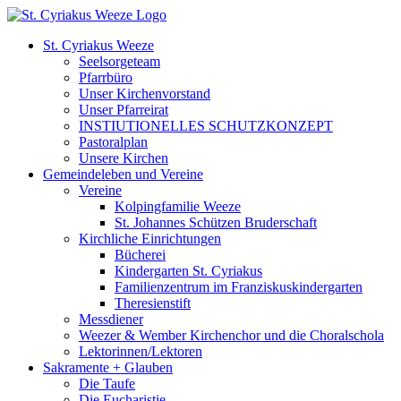
Zum
Inhalt
St. Cyriakus Weeze
springen
Seelsorgeteam
Pfarrbüro
Unser Kirchenvorstand
Unser Pfarreirat
INSTIUTIONELLES SCHUTZKONZEPT
Pastoralplan
Unsere Kirchen
Gemeindeleben und Vereine
Vereine
Kolpingfamilie Weeze
St. Johannes Schützen Bruderschaft
Kirchliche Einrichtungen
Bücherei
Kindergarten St. Cyriakus
Familienzentrum im Franziskuskindergarten
Theresienstift
Messdiener
Weezer & Wember Kirchenchor und die Choralschola
Lektorinnen/Lektoren
Sakramente + Glauben
Die Taufe
Die Eucharistie