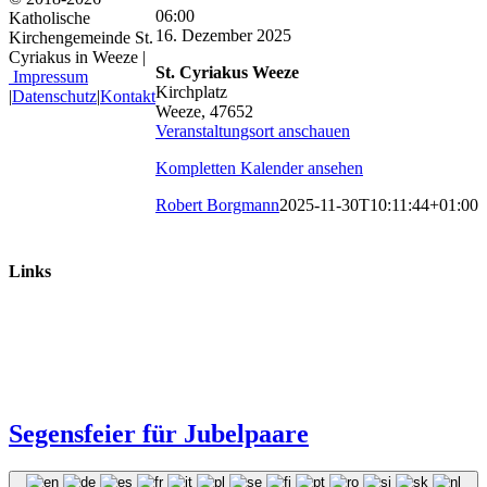
St.
06:00
Katholische
Cyriakus:
16. Dezember 2025
Kirchengemeinde St.
Frühschicht
Cyriakus in Weeze |
St. Cyriakus Weeze
Impressum
Kirchplatz
|
Datenschutz
|
Kontakt
Weeze
,
47652
Veranstaltungsort anschauen
Kompletten Kalender ansehen
Robert Borgmann
2025-11-30T10:11:44+01:00
Links
Segensfeier für Jubelpaare