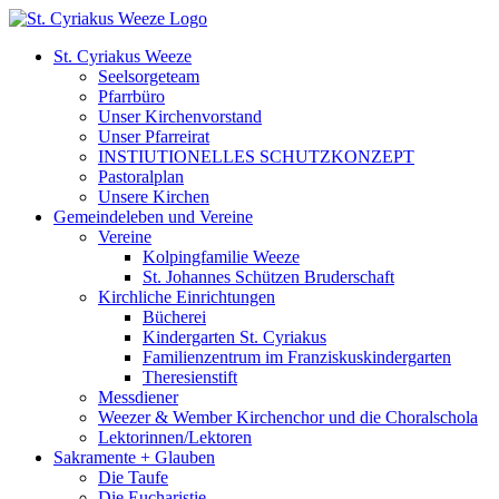
Zum
Inhalt
St. Cyriakus Weeze
springen
Seelsorgeteam
Pfarrbüro
Unser Kirchenvorstand
Unser Pfarreirat
INSTIUTIONELLES SCHUTZKONZEPT
Pastoralplan
Unsere Kirchen
Gemeindeleben und Vereine
Vereine
Kolpingfamilie Weeze
St. Johannes Schützen Bruderschaft
Kirchliche Einrichtungen
Bücherei
Kindergarten St. Cyriakus
Familienzentrum im Franziskuskindergarten
Theresienstift
Messdiener
Weezer & Wember Kirchenchor und die Choralschola
Lektorinnen/Lektoren
Sakramente + Glauben
Die Taufe
Die Eucharistie