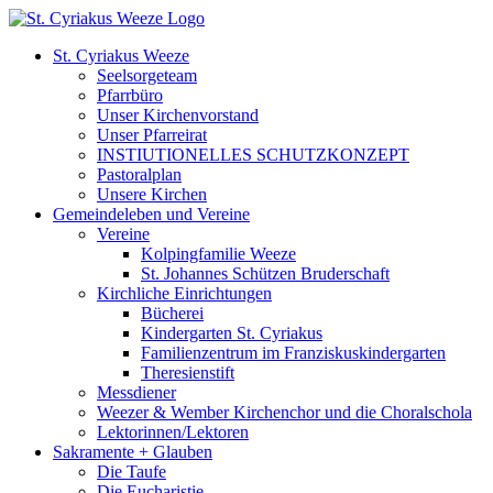
Zum
Inhalt
St. Cyriakus Weeze
springen
Seelsorgeteam
Pfarrbüro
Unser Kirchenvorstand
Unser Pfarreirat
INSTIUTIONELLES SCHUTZKONZEPT
Pastoralplan
Unsere Kirchen
Gemeindeleben und Vereine
Vereine
Kolpingfamilie Weeze
St. Johannes Schützen Bruderschaft
Kirchliche Einrichtungen
Bücherei
Kindergarten St. Cyriakus
Familienzentrum im Franziskuskindergarten
Theresienstift
Messdiener
Weezer & Wember Kirchenchor und die Choralschola
Lektorinnen/Lektoren
Sakramente + Glauben
Die Taufe
Die Eucharistie