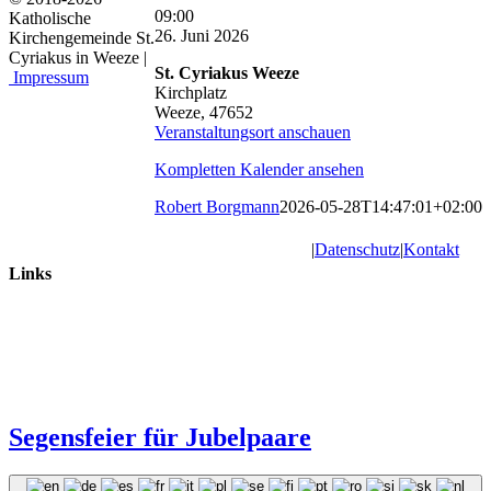
St.
09:00
Katholische
Cyriakus:
26. Juni 2026
Kirchengemeinde St.
Eucharistiefeier
Cyriakus in Weeze |
St. Cyriakus Weeze
Impressum
Kirchplatz
Weeze
,
47652
Veranstaltungsort anschauen
Kompletten Kalender ansehen
Robert Borgmann
2026-05-28T14:47:01+02:00
|
Datenschutz
|
Kontakt
Links
Segensfeier für Jubelpaare