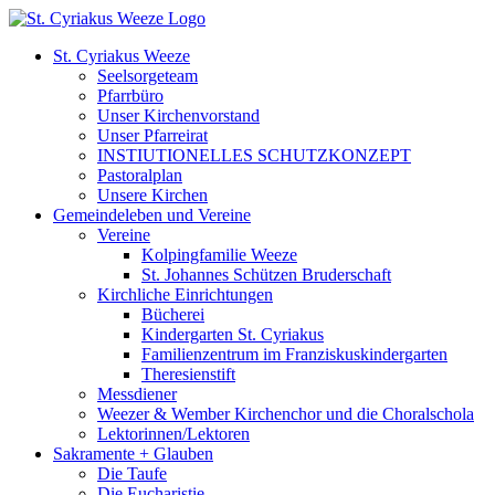
Zum
Inhalt
St. Cyriakus Weeze
springen
Seelsorgeteam
Pfarrbüro
Unser Kirchenvorstand
Unser Pfarreirat
INSTIUTIONELLES SCHUTZKONZEPT
Pastoralplan
Unsere Kirchen
Gemeindeleben und Vereine
Vereine
Kolpingfamilie Weeze
St. Johannes Schützen Bruderschaft
Kirchliche Einrichtungen
Bücherei
Kindergarten St. Cyriakus
Familienzentrum im Franziskuskindergarten
Theresienstift
Messdiener
Weezer & Wember Kirchenchor und die Choralschola
Lektorinnen/Lektoren
Sakramente + Glauben
Die Taufe
Die Eucharistie