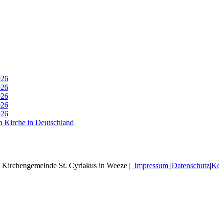
026
026
026
026
026
n Kirche in Deutschland
 Kirchengemeinde St. Cyriakus in Weeze |
Impressum
|
Datenschutz
|
Ko