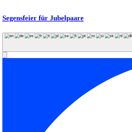
Segensfeier für Jubelpaare