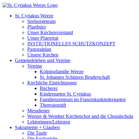
Zum
Inhalt
St. Cyriakus Weeze
springen
Seelsorgeteam
Pfarrbüro
Unser Kirchenvorstand
Unser Pfarreirat
INSTIUTIONELLES SCHUTZKONZEPT
Pastoralplan
Unsere Kirchen
Gemeindeleben und Vereine
Vereine
Kolpingfamilie Weeze
St. Johannes Schützen Bruderschaft
Kirchliche Einrichtungen
Bücherei
Kindergarten St. Cyriakus
Familienzentrum im Franziskuskindergarten
Theresienstift
Messdiener
Weezer & Wember Kirchenchor und die Choralschola
Lektorinnen/Lektoren
Sakramente + Glauben
Die Taufe
Die Eucharistie