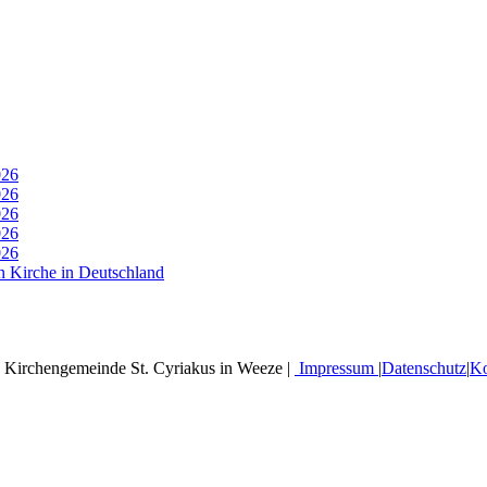
026
026
026
026
026
n Kirche in Deutschland
 Kirchengemeinde St. Cyriakus in Weeze |
Impressum
|
Datenschutz
|
Ko