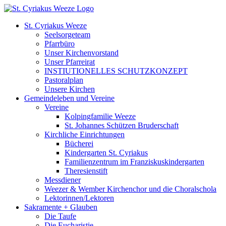
Zum
Inhalt
St. Cyriakus Weeze
springen
Seelsorgeteam
Pfarrbüro
Unser Kirchenvorstand
Unser Pfarreirat
INSTIUTIONELLES SCHUTZKONZEPT
Pastoralplan
Unsere Kirchen
Gemeindeleben und Vereine
Vereine
Kolpingfamilie Weeze
St. Johannes Schützen Bruderschaft
Kirchliche Einrichtungen
Bücherei
Kindergarten St. Cyriakus
Familienzentrum im Franziskuskindergarten
Theresienstift
Messdiener
Weezer & Wember Kirchenchor und die Choralschola
Lektorinnen/Lektoren
Sakramente + Glauben
Die Taufe
Die Eucharistie