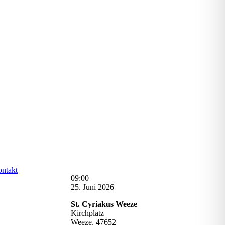
ntakt
St.
09:00
Cyriakus:
25. Juni 2026
Eucharistiefeier
St. Cyriakus Weeze
Kirchplatz
Weeze
,
47652