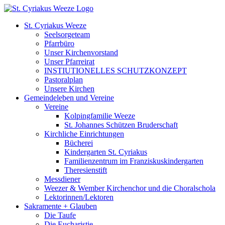
Zum
Inhalt
St. Cyriakus Weeze
springen
Seelsorgeteam
Pfarrbüro
Unser Kirchenvorstand
Unser Pfarreirat
INSTIUTIONELLES SCHUTZKONZEPT
Pastoralplan
Unsere Kirchen
Gemeindeleben und Vereine
Vereine
Kolpingfamilie Weeze
St. Johannes Schützen Bruderschaft
Kirchliche Einrichtungen
Bücherei
Kindergarten St. Cyriakus
Familienzentrum im Franziskuskindergarten
Theresienstift
Messdiener
Weezer & Wember Kirchenchor und die Choralschola
Lektorinnen/Lektoren
Sakramente + Glauben
Die Taufe
Die Eucharistie