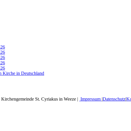
026
026
026
026
026
n Kirche in Deutschland
 Kirchengemeinde St. Cyriakus in Weeze |
Impressum
|
Datenschutz
|
Ko