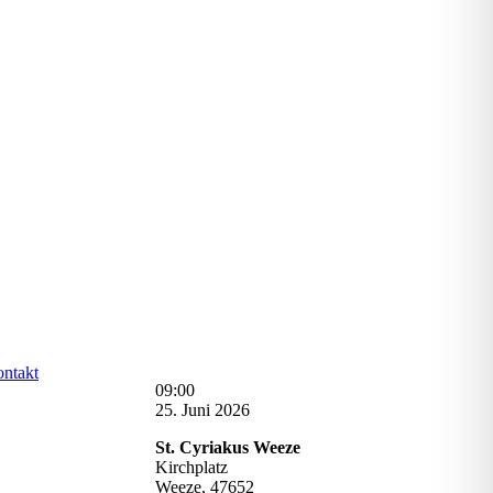
ntakt
St.
09:00
Cyriakus:
25. Juni 2026
Eucharistiefeier
St. Cyriakus Weeze
Kirchplatz
Weeze
,
47652