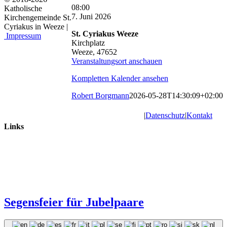
St.
08:00
Katholische
Cyriakus:
7. Juni 2026
Kirchengemeinde St.
Eucharistiefeier
Cyriakus in Weeze |
St. Cyriakus Weeze
Impressum
Kirchplatz
Weeze
,
47652
Veranstaltungsort anschauen
Kompletten Kalender ansehen
Robert Borgmann
2026-05-28T14:30:09+02:00
|
Datenschutz
|
Kontakt
Links
Segensfeier für Jubelpaare