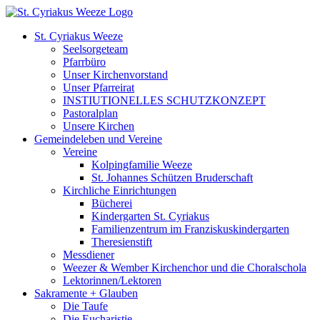
Zum
Inhalt
St. Cyriakus Weeze
springen
Seelsorgeteam
Pfarrbüro
Unser Kirchenvorstand
Unser Pfarreirat
INSTIUTIONELLES SCHUTZKONZEPT
Pastoralplan
Unsere Kirchen
Gemeindeleben und Vereine
Vereine
Kolpingfamilie Weeze
St. Johannes Schützen Bruderschaft
Kirchliche Einrichtungen
Bücherei
Kindergarten St. Cyriakus
Familienzentrum im Franziskuskindergarten
Theresienstift
Messdiener
Weezer & Wember Kirchenchor und die Choralschola
Lektorinnen/Lektoren
Sakramente + Glauben
Die Taufe
Die Eucharistie