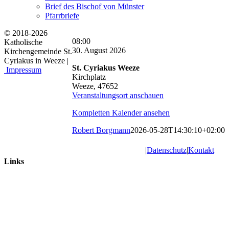
Brief des Bischof von Münster
Pfarrbriefe
© 2018-2026
St.
08:00
Katholische
Cyriakus:
30. August 2026
Kirchengemeinde St.
Eucharistiefeier
Cyriakus in Weeze |
St. Cyriakus Weeze
Impressum
Kirchplatz
Weeze
,
47652
Veranstaltungsort anschauen
Kompletten Kalender ansehen
Robert Borgmann
2026-05-28T14:30:10+02:00
|
Datenschutz
|
Kontakt
Links