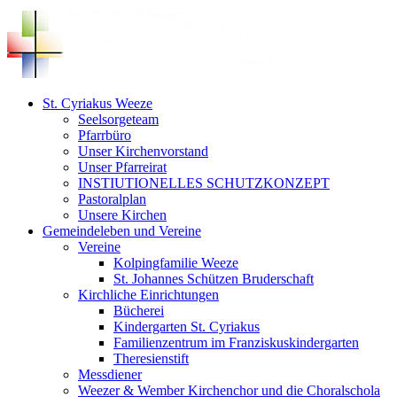
Zum
Inhalt
springen
St. Cyriakus Weeze
Seelsorgeteam
Pfarrbüro
Unser Kirchenvorstand
Unser Pfarreirat
INSTIUTIONELLES SCHUTZKONZEPT
Pastoralplan
Unsere Kirchen
Gemeindeleben und Vereine
Vereine
Kolpingfamilie Weeze
St. Johannes Schützen Bruderschaft
Kirchliche Einrichtungen
Bücherei
Kindergarten St. Cyriakus
Familienzentrum im Franziskuskindergarten
Theresienstift
Messdiener
Weezer & Wember Kirchenchor und die Choralschola