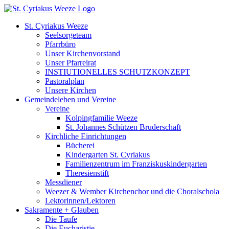
Zum
Inhalt
St. Cyriakus Weeze
springen
Seelsorgeteam
Pfarrbüro
Unser Kirchenvorstand
Unser Pfarreirat
INSTIUTIONELLES SCHUTZKONZEPT
Pastoralplan
Unsere Kirchen
Gemeindeleben und Vereine
Vereine
Kolpingfamilie Weeze
St. Johannes Schützen Bruderschaft
Kirchliche Einrichtungen
Bücherei
Kindergarten St. Cyriakus
Familienzentrum im Franziskuskindergarten
Theresienstift
Messdiener
Weezer & Wember Kirchenchor und die Choralschola
Lektorinnen/Lektoren
Sakramente + Glauben
Die Taufe
Die Eucharistie