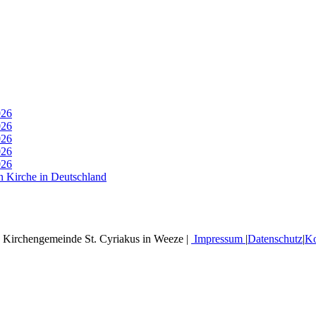
026
026
026
026
026
n Kirche in Deutschland
 Kirchengemeinde St. Cyriakus in Weeze |
Impressum
|
Datenschutz
|
Ko