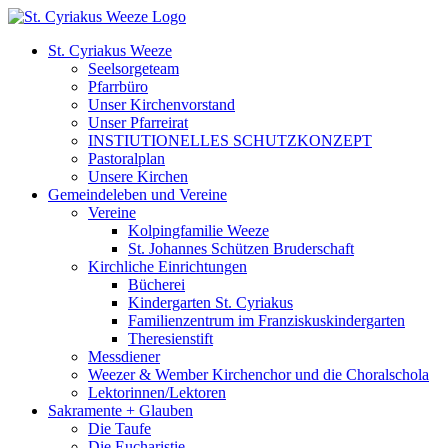
Zum
Inhalt
St. Cyriakus Weeze
springen
Seelsorgeteam
Pfarrbüro
Unser Kirchenvorstand
Unser Pfarreirat
INSTIUTIONELLES SCHUTZKONZEPT
Pastoralplan
Unsere Kirchen
Gemeindeleben und Vereine
Vereine
Kolpingfamilie Weeze
St. Johannes Schützen Bruderschaft
Kirchliche Einrichtungen
Bücherei
Kindergarten St. Cyriakus
Familienzentrum im Franziskuskindergarten
Theresienstift
Messdiener
Weezer & Wember Kirchenchor und die Choralschola
Lektorinnen/Lektoren
Sakramente + Glauben
Die Taufe
Die Eucharistie