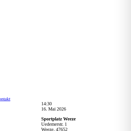
ntakt
Sportplatz
14:30
Weeze:
16. Mai 2026
Andacht
Sportplatz Weeze
Uedemerstr. 1
Weeze
,
47652