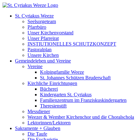
Zum
Inhalt
St. Cyriakus Weeze
springen
Seelsorgeteam
Pfarrbüro
Unser Kirchenvorstand
Unser Pfarreirat
INSTIUTIONELLES SCHUTZKONZEPT
Pastoralplan
Unsere Kirchen
Gemeindeleben und Vereine
Vereine
Kolpingfamilie Weeze
St. Johannes Schützen Bruderschaft
Kirchliche Einrichtungen
Bücherei
Kindergarten St. Cyriakus
Familienzentrum im Franziskuskindergarten
Theresienstift
Messdiener
Weezer & Wember Kirchenchor und die Choralschola
Lektorinnen/Lektoren
Sakramente + Glauben
Die Taufe
Die Eucharistie