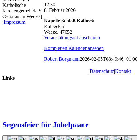
Schloss
12:30
Katholische
Kalbeck:
8. Februar 2026
Kirchengemeinde St.
Eucharistiefeier
Cyriakus in Weeze |
Kapelle Schloß Kalbeck
Impressum
Kalbeck 5
Weeze
,
47652
Veranstaltungsort anschauen
Kompletten Kalender ansehen
Robert Borgmann
2026-02-05T08:49:46+01:00
|
Datenschutz
|
Kontakt
Links
Segensfeier für Jubelpaare