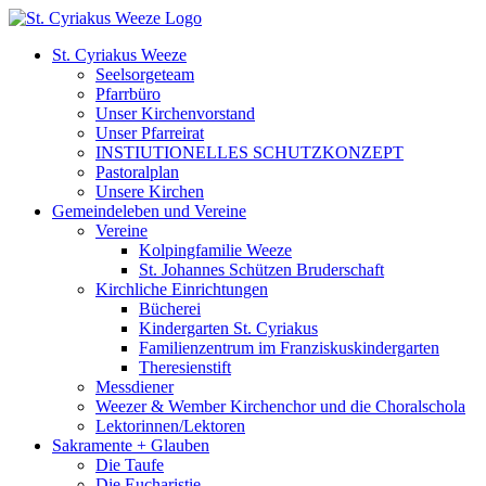
Zum
Inhalt
St. Cyriakus Weeze
springen
Seelsorgeteam
Pfarrbüro
Unser Kirchenvorstand
Unser Pfarreirat
INSTIUTIONELLES SCHUTZKONZEPT
Pastoralplan
Unsere Kirchen
Gemeindeleben und Vereine
Vereine
Kolpingfamilie Weeze
St. Johannes Schützen Bruderschaft
Kirchliche Einrichtungen
Bücherei
Kindergarten St. Cyriakus
Familienzentrum im Franziskuskindergarten
Theresienstift
Messdiener
Weezer & Wember Kirchenchor und die Choralschola
Lektorinnen/Lektoren
Sakramente + Glauben
Die Taufe
Die Eucharistie