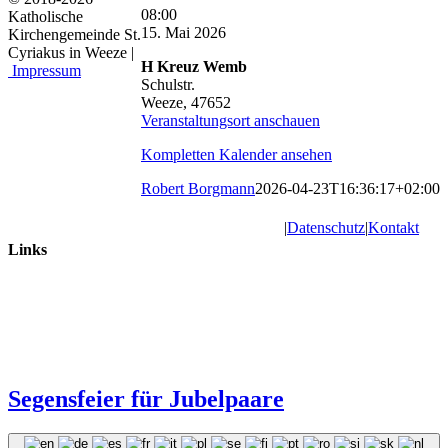
Hl.
08:00
Katholische
Kreuz:
15. Mai 2026
Kirchengemeinde St.
Eucharistiefeier
Cyriakus in Weeze |
H Kreuz Wemb
Impressum
Schulstr.
Weeze
,
47652
Veranstaltungsort anschauen
Kompletten Kalender ansehen
Robert Borgmann
2026-04-23T16:36:17+02:00
|
Datenschutz
|
Kontakt
Links
Segensfeier für Jubelpaare