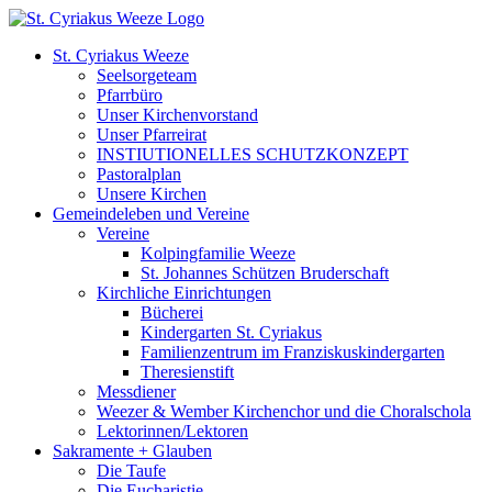
Zum
Inhalt
St. Cyriakus Weeze
springen
Seelsorgeteam
Pfarrbüro
Unser Kirchenvorstand
Unser Pfarreirat
INSTIUTIONELLES SCHUTZKONZEPT
Pastoralplan
Unsere Kirchen
Gemeindeleben und Vereine
Vereine
Kolpingfamilie Weeze
St. Johannes Schützen Bruderschaft
Kirchliche Einrichtungen
Bücherei
Kindergarten St. Cyriakus
Familienzentrum im Franziskuskindergarten
Theresienstift
Messdiener
Weezer & Wember Kirchenchor und die Choralschola
Lektorinnen/Lektoren
Sakramente + Glauben
Die Taufe
Die Eucharistie