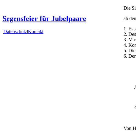
Die Si
Segensfeier für Jubelpaare
ab dem
1. Es 
|
Datenschutz
|
Kontakt
2. Des
Nach
3. Mas
oben
4. Kom
5. Die
6. De
Aktue
Gotte
Von He