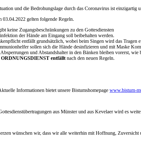
tuation und die Bedrohungslage durch das Coronavirus ist einzigartig u
 03.04.2022 gelten folgende Regeln.
gibt keine Zugangsbeschränkungen zu den Gottesdiensten
infektion der Hände am Eingang soll beibehalten werden.
kenpflicht entfällt grundsätzlich, wobei beim Singen wird das Tragen
munionhelfer sollen sich die Hände desinfizieren und mit Maske Kom
 Absperrungen und Abstandshalter in den Bänken bleiben vorerst, wie b
r
ORDNUNGSDIENST
entfällt
nach den neuen Regeln.
lle Informationen bietet unsere Bistumshomepage
www.bistum-mu
sdienstübertragungen aus Münster und aus Kevelaer wird es weiter
rzen wünschen wir, dass wir alle weiterhin mit Hoffnung, Zuversicht u