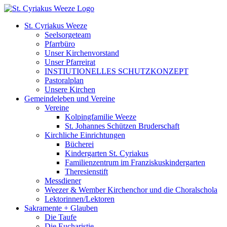
Zum
Inhalt
St. Cyriakus Weeze
springen
Seelsorgeteam
Pfarrbüro
Unser Kirchenvorstand
Unser Pfarreirat
INSTIUTIONELLES SCHUTZKONZEPT
Pastoralplan
Unsere Kirchen
Gemeindeleben und Vereine
Vereine
Kolpingfamilie Weeze
St. Johannes Schützen Bruderschaft
Kirchliche Einrichtungen
Bücherei
Kindergarten St. Cyriakus
Familienzentrum im Franziskuskindergarten
Theresienstift
Messdiener
Weezer & Wember Kirchenchor und die Choralschola
Lektorinnen/Lektoren
Sakramente + Glauben
Die Taufe
Die Eucharistie