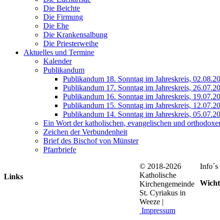
Die Beichte
Die Firmung
Die Ehe
Die Krankensalbung
Die Priesterweihe
Aktuelles und Termine
Kalender
Publikandum
Publikandum 18. Sonntag im Jahreskreis, 02.08.2
Publikandum 17. Sonntag im Jahreskreis, 26.07.2
Publikandum 16. Sonntag im Jahreskreis, 19.07.2
Publikandum 15. Sonntag im Jahreskreis, 12.07.2
Publikandum 14. Sonntag im Jahreskreis, 05.07.2
Ein Wort der katholischen, evangelischen und orthodoxe
Zeichen der Verbundenheit
Brief des Bischof von Münster
Pfarrbriefe
© 2018-2026
Info´
Katholische
Links
Wicht
Kirchengemeinde
St. Cyriakus in
Weeze |
Impressum