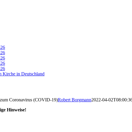
026
026
026
026
026
n Kirche in Deutschland
s zum Coronavirus (COVID-19)
Robert Borgmann
2022-04-02T08:00:3
ige Hinweise!