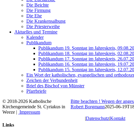
Die Beichte
Die Firmung
Die Ehe
Die Krankensalbung
Die Priesterweihe
Aktuelles und Termine
Kalender
Publikandum
Publikandum 19. Sonntag im Jahreskreis, 09.08.2
Publikandum 18. Sonntag im Jahreskreis, 02.08.2
Publikandum 17. Sonntag im Jahreskreis, 26.07.2
Publikandum 16. Sonntag im Jahreskreis, 19.07.2
Publikandum 15. Sonntag im Jahreskreis, 12.07.2
Ein Wort der katholischen, evangelischen und orthodoxe
Zeichen der Verbundenheit
Brief des Bischof von Münster
Pfarrbriefe
© 2018-2026 Katholische
Bitte beachten ! Wegen der anges
Kirchengemeinde St. Cyriakus in
Robert Borgmann
2025-06-19T18
Weeze |
Impressum
|
Datenschutz
|
Kontakt
Links