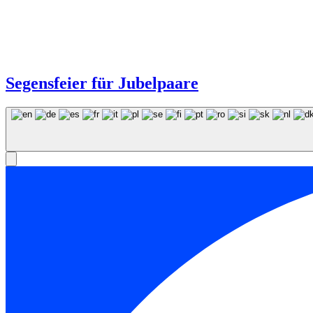
Segensfeier für Jubelpaare