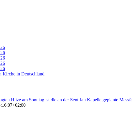
026
026
026
026
026
n Kirche in Deutschland
agten Hitze am Sonntag ist die an der Sent Jan Kapelle geplante Messfe
:16:07+02:00