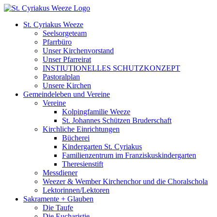
Zum
Inhalt
St. Cyriakus Weeze
springen
Seelsorgeteam
Pfarrbüro
Unser Kirchenvorstand
Unser Pfarreirat
INSTIUTIONELLES SCHUTZKONZEPT
Pastoralplan
Unsere Kirchen
Gemeindeleben und Vereine
Vereine
Kolpingfamilie Weeze
St. Johannes Schützen Bruderschaft
Kirchliche Einrichtungen
Bücherei
Kindergarten St. Cyriakus
Familienzentrum im Franziskuskindergarten
Theresienstift
Messdiener
Weezer & Wember Kirchenchor und die Choralschola
Lektorinnen/Lektoren
Sakramente + Glauben
Die Taufe
Die Eucharistie